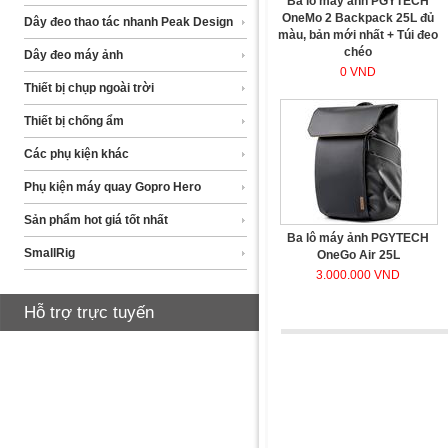
Ba lô máy ảnh PGYTECH
OneMo 2 Backpack 25L đủ
Dây đeo thao tác nhanh Peak Design
màu, bản mới nhất + Túi đeo
chéo
Dây đeo máy ảnh
0 VND
Thiết bị chụp ngoài trời
Thiết bị chống ẩm
Các phụ kiện khác
Phụ kiện máy quay Gopro Hero
Sản phẩm hot giá tốt nhất
Ba lô máy ảnh PGYTECH
SmallRig
OneGo Air 25L
3.000.000 VND
Hỗ trợ trực tuyến