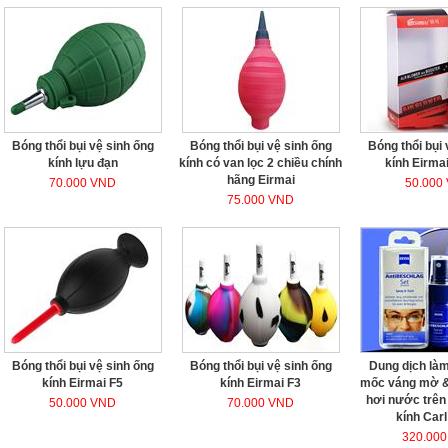
Bóng thổi bụi vệ sinh ống
Bóng thổi bụi vệ sinh ống
Bóng thổi bụi 
kính lựu đạn
kính có van lọc 2 chiều chính
kính Eirmai
hãng Eirmai
70.000 VND
50.000
75.000 VND
Bóng thổi bụi vệ sinh ống
Bóng thổi bụi vệ sinh ống
Dung dịch là
kính Eirmai F5
kính Eirmai F3
mốc váng mờ 
hơi nước trên
50.000 VND
70.000 VND
kính Carl
320.00