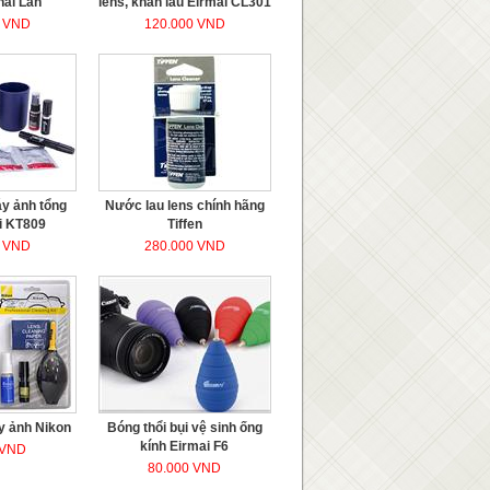
hái Lan
lens, khăn lau Eirmai CL301
0 VND
120.000 VND
y ảnh tổng
Nước lau lens chính hãng
i KT809
Tiffen
0 VND
280.000 VND
y ảnh Nikon
Bóng thổi bụi vệ sinh ống
kính Eirmai F6
 VND
80.000 VND