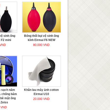
vệ sinh ống
Bóng thổi bụi vệ sinh ống
 F2 mini
kính Eirmai F6 NEW
 VND
80.000 VND
m sạch nấm
Khăn lau máy ảnh cotton
& chống bám
Eirmai U10
 bề mặt ống
20.000 VND
 Zeiss
0 VND