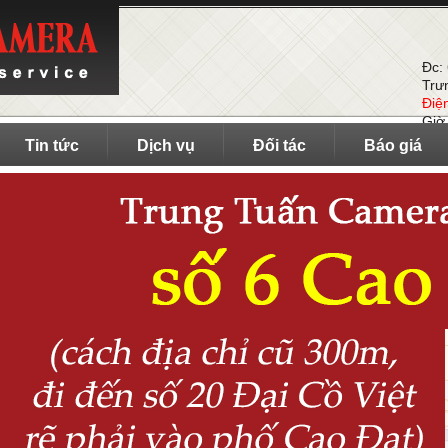
Đc:
Trư
Điệ
Giờ
Tin tức
Dịch vụ
Đối tác
Báo giá