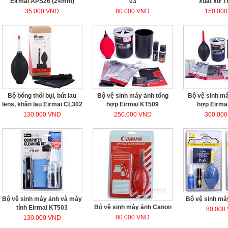
Eirmai APS26 (24mm)
03
xuất xứ T
35.000 VND
80.000 VND
150.00
Bộ bóng thổi bụi, bút lau
Bộ vệ sinh máy ảnh tổng
Bộ vệ sinh má
lens, khăn lau Eirmai CL302
hợp Eirmai KT509
hợp Eirma
130.000 VND
250.000 VND
300.00
Bộ vệ sinh máy ảnh và máy
Bộ vệ sinh má
Bộ vệ sinh máy ảnh Canon
tính Eirmai KT503
80.000
80.000 VND
130.000 VND