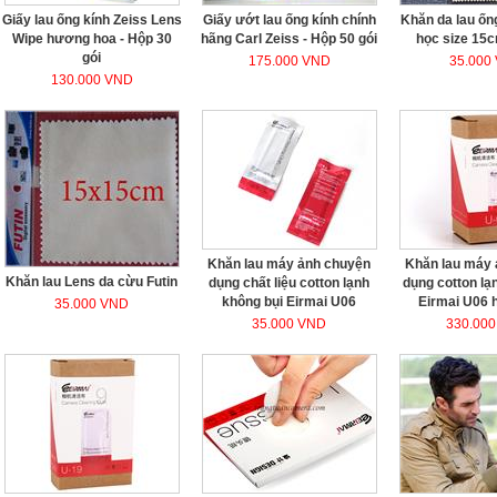
Giấy lau ống kính Zeiss Lens
Giấy ướt lau ống kính chính
Khăn da lau ốn
Wipe hương hoa - Hộp 30
hãng Carl Zeiss - Hộp 50 gói
học size 15
gói
175.000 VND
35.000
130.000 VND
Khăn lau máy ảnh chuyện
Khăn lau máy
Khăn lau Lens da cừu Futin
dụng chất liệu cotton lạnh
dụng cotton lạ
không bụi Eirmai U06
Eirmai U06 h
35.000 VND
35.000 VND
330.00