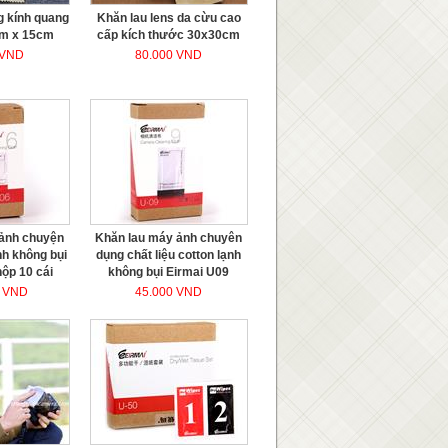
g kính quang
Khăn lau lens da cừu cao
cm x 15cm
cấp kích thước 30x30cm
 VND
80.000 VND
 ảnh chuyện
Khăn lau máy ảnh chuyên
nh không bụi
dụng chất liệu cotton lạnh
ộp 10 cái
không bụi Eirmai U09
0 VND
45.000 VND