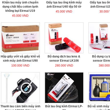
Khăn lau máy ảnh chuyên
Giấy lụa lau ống kính máy
Giấy lụa lau ố
dụng chất liệu cotton lạnh
ảnh Eirmai U40 tệp 50 tờ
ảnh Eirmai U2
không bụi Eirmai U19
45.000 VND
30.000
45.000 VND
Hộp giấy ướt và giấy khô vệ
Bộ dung dịch lau lens &
Bộ dụng cụ l
sinh máy ảnh Eirmai U90
sensor Eirmai LK106
sensor Eir
100.000 VND
280.000 VND
380.00
Thanh lau cảm biến máy ảnh
Bút lau ống kính Eirmai LP-
Bộ vệ sinh máy 