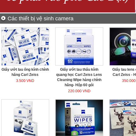
Các thiết bị vệ sinh camera
Giấy ướt lau ống kính chính
Giấy ướt lau thấu kính
Giấy lau lens
hãng Carl Zeiss
quang học Carl Zeiss Lens
Carl Zeiss - 
Cleaning Wipe hàng chính
3.500 VND
350.00
hãng- Hộp 60 gói
220.000 VND