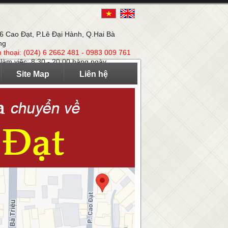
 6 Cao Đạt, P.Lê Đại Hành, Q.Hai Bà
ng
n thoại: (024) 6 2662 481 - 0983 009 761
 làm việc: 8:30 - 20:00 hàng ngày
Site Map
Liên hệ