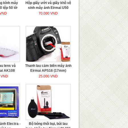
ng kính máy
Hộp giấy ướt và giấy khô vệ
0 tệp 50 tờ
sinh máy ảnh Eirmai U50
 VND
70.000 VND
au lens và
Thanh lau cảm biến máy ảnh
mai AK108
Eirmai APS16 (17mm)
0 VND
25.000 VND
ảnh Electra -
Bộ bóng thổi bụi, bút lau