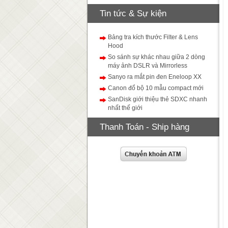
Tin tức & Sự kiện
Bảng tra kích thước Filter & Lens
Hood
So sánh sự khác nhau giữa 2 dòng
máy ảnh DSLR và Mirrorless
Sanyo ra mắt pin đen Eneloop XX
Canon đổ bộ 10 mẫu compact mới
SanDisk giới thiệu thẻ SDXC nhanh
nhất thế giới
Thanh Toán - Ship hàng