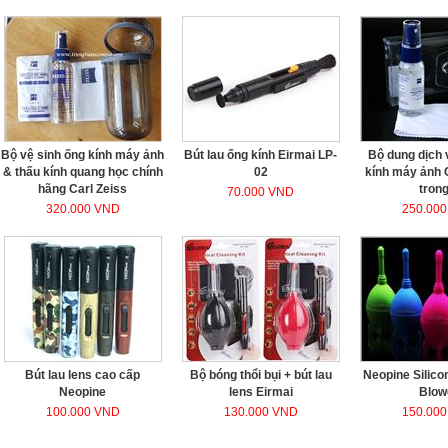
Bộ vệ sinh ống kính máy ảnh
Bút lau ống kính Eirmai LP-
Bộ dung dịch 
& thấu kính quang học chính
02
kính máy ảnh C
hãng Carl Zeiss
trong
70.000 VND
320.000 VND
250.00
Bút lau lens cao cấp
Bộ bóng thổi bụi + bút lau
Neopine Silico
Neopine
lens Eirmai
Blow
100.000 VND
130.000 VND
150.00