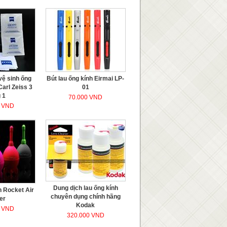
vệ sinh ống
Bút lau ống kính Eirmai LP-
arl Zeiss 3
01
 1
70.000 VND
0 VND
Dung dịch lau ống kính
n Rocket Air
chuyên dụng chính hãng
er
Kodak
0 VND
320.000 VND