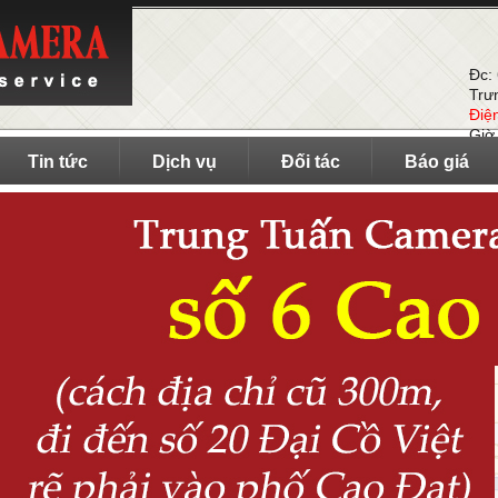
Đc:
Trư
Điệ
Giờ
Tin tức
Dịch vụ
Đối tác
Báo giá