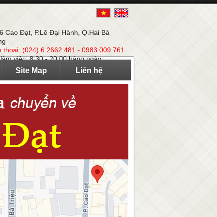
 6 Cao Đạt, P.Lê Đại Hành, Q.Hai Bà
ng
n thoại: (024) 6 2662 481 - 0983 009 761
 làm việc: 8:30 - 20:00 hàng ngày
Site Map
Liên hệ