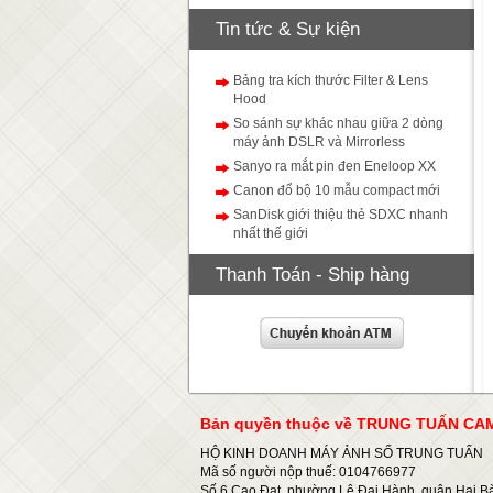
Tin tức & Sự kiện
Bảng tra kích thước Filter & Lens
Hood
So sánh sự khác nhau giữa 2 dòng
máy ảnh DSLR và Mirrorless
Sanyo ra mắt pin đen Eneloop XX
Canon đổ bộ 10 mẫu compact mới
SanDisk giới thiệu thẻ SDXC nhanh
nhất thế giới
Thanh Toán - Ship hàng
Bản quyền thuộc về TRUNG TUẤN C
HỘ KINH DOANH MÁY ẢNH SỐ TRUNG TUẤN
Mã số người nộp thuế: 0104766977
Số 6 Cao Đạt, phường Lê Đại Hành, quận Hai Bà