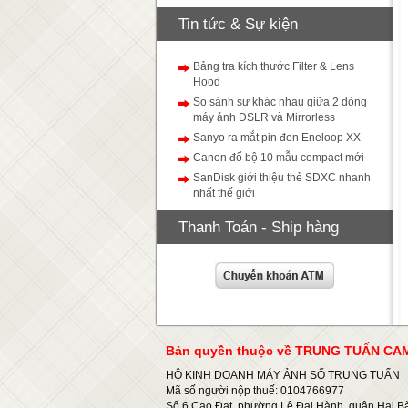
Tin tức & Sự kiện
Bảng tra kích thước Filter & Lens
Hood
So sánh sự khác nhau giữa 2 dòng
máy ảnh DSLR và Mirrorless
Sanyo ra mắt pin đen Eneloop XX
Canon đổ bộ 10 mẫu compact mới
SanDisk giới thiệu thẻ SDXC nhanh
nhất thế giới
Thanh Toán - Ship hàng
Bản quyền thuộc về TRUNG TUẤN C
HỘ KINH DOANH MÁY ẢNH SỐ TRUNG TUẤN
Mã số người nộp thuế: 0104766977
Số 6 Cao Đạt, phường Lê Đại Hành, quận Hai Bà