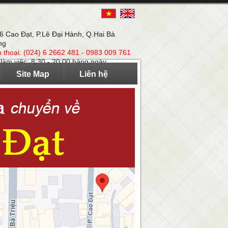
 6 Cao Đạt, P.Lê Đại Hành, Q.Hai Bà
ng
n thoại: (024) 6 2662 481 - 0983 009 761
 làm việc: 8:30 - 20:00 hàng ngày
Site Map
Liên hệ