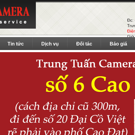
Đc:
Trư
Điệ
Giờ
Tin tức
Dịch vụ
Đối tác
Báo giá