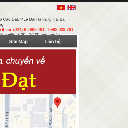
 6 Cao Đạt, P.Lê Đại Hành, Q.Hai Bà
ng
n thoại: (024) 6 2662 481 - 0983 009 761
 làm việc: 8:30 - 20:00 hàng ngày
Site Map
Liên hệ