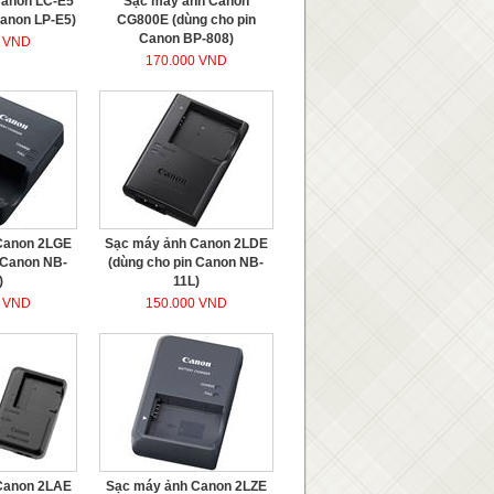
Canon LC-E5
Sạc máy ảnh Canon
Canon LP-E5)
CG800E (dùng cho pin
Canon BP-808)
0 VND
170.000 VND
Canon 2LGE
Sạc máy ảnh Canon 2LDE
 Canon NB-
(dùng cho pin Canon NB-
)
11L)
0 VND
150.000 VND
Canon 2LAE
Sạc máy ảnh Canon 2LZE