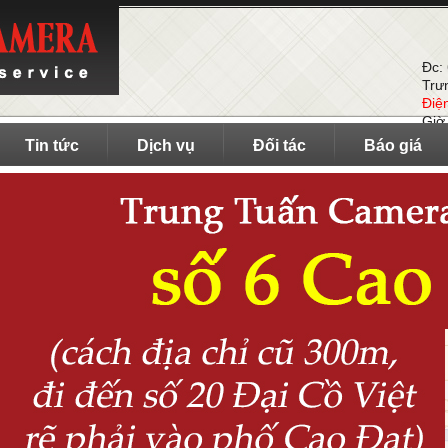
Đc:
Trư
Điệ
Giờ
Tin tức
Dịch vụ
Đối tác
Báo giá