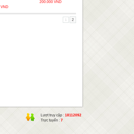
200.000 VND
0 VND
2
1
Lượt truy cập :
18112092
Trực tuyến :
7