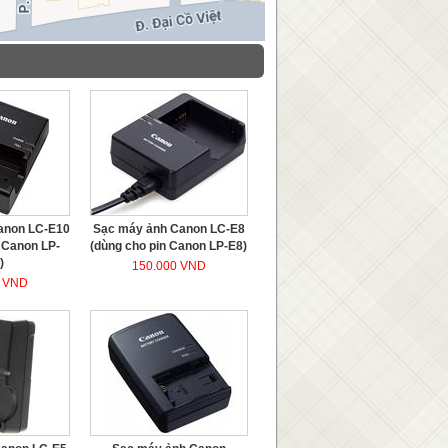
anon LC-E10
Sạc máy ảnh Canon LC-E8
 Canon LP-
(dùng cho pin Canon LP-E8)
)
150.000 VND
0 VND