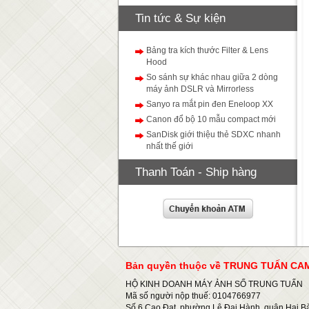
Tin tức & Sự kiện
Bảng tra kích thước Filter & Lens
Hood
So sánh sự khác nhau giữa 2 dòng
máy ảnh DSLR và Mirrorless
Sanyo ra mắt pin đen Eneloop XX
Canon đổ bộ 10 mẫu compact mới
SanDisk giới thiệu thẻ SDXC nhanh
nhất thế giới
Thanh Toán - Ship hàng
Bản quyền thuộc về TRUNG TUẤN C
HỘ KINH DOANH MÁY ẢNH SỐ TRUNG TUẤN
Mã số người nộp thuế: 0104766977
Số 6 Cao Đạt, phường Lê Đại Hành, quận Hai Bà