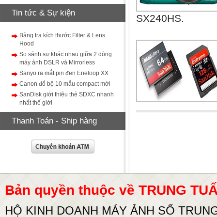
Tin tức & Sự kiện
SX240HS.
Bảng tra kích thước Filter & Lens
Hood
So sánh sự khác nhau giữa 2 dòng
máy ảnh DSLR và Mirrorless
Sanyo ra mắt pin đen Eneloop XX
Canon đổ bộ 10 mẫu compact mới
SanDisk giới thiệu thẻ SDXC nhanh
nhất thế giới
Thanh Toán - Ship hàng
Bản quyền thuộc về TRUNG T
HỘ KINH DOANH MÁY ẢNH SỐ TRUN