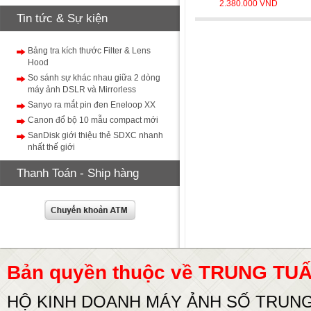
2.380.000 VND
Tin tức & Sự kiện
Bảng tra kích thước Filter & Lens
Hood
So sánh sự khác nhau giữa 2 dòng
máy ảnh DSLR và Mirrorless
Sanyo ra mắt pin đen Eneloop XX
Canon đổ bộ 10 mẫu compact mới
SanDisk giới thiệu thẻ SDXC nhanh
nhất thế giới
Thanh Toán - Ship hàng
Bản quyền thuộc về TRUNG T
HỘ KINH DOANH MÁY ẢNH SỐ TRUN