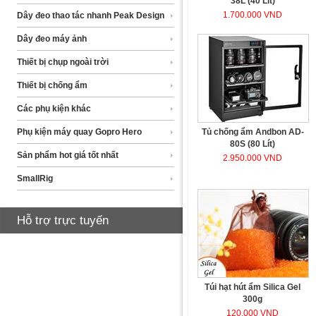
38L (40 Lít)
1.700.000 VND
Dây đeo thao tác nhanh Peak Design
Dây đeo máy ảnh
Thiết bị chụp ngoài trời
Thiết bị chống ẩm
Các phụ kiện khác
Phụ kiện máy quay Gopro Hero
Tủ chống ẩm Andbon AD-
80S (80 Lít)
Sản phẩm hot giá tốt nhất
2.950.000 VND
SmallRig
Hỗ trợ trực tuyến
Túi hạt hút ẩm Silica Gel
300g
120.000 VND